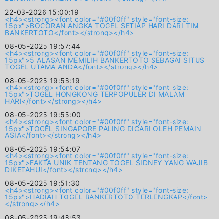
22-03-2026 15:00:19
<h4><strong><font color="#00f0ff" style="font-size:
15px">BOCORAN ANGKA TOGEL SETIAP HARI DARI TIM
BANKERTOTO</font></strong></h4>
08-05-2025 19:57:44
<h4><strong><font color="#00f0ff" style="font-size:
15px">5 ALASAN MEMILIH BANKERTOTO SEBAGAI SITUS
TOGEL UTAMA ANDA</font></strong></h4>
08-05-2025 19:56:19
<h4><strong><font color="#00f0ff" style="font-size:
15px">TOGEL HONGKONG TERPOPULER DI MALAM
HARI</font></strong></h4>
08-05-2025 19:55:00
<h4><strong><font color="#00f0ff" style="font-size:
15px">TOGEL SINGAPORE PALING DICARI OLEH PEMAIN
ASIA</font></strong></h4>
08-05-2025 19:54:07
<h4><strong><font color="#00f0ff" style="font-size:
15px">FAKTA UNIK TENTANG TOGEL SIDNEY YANG WAJIB
DIKETAHUI</font></strong></h4>
08-05-2025 19:51:30
<h4><strong><font color="#00f0ff" style="font-size:
15px">HADIAH TOGEL BANKERTOTO TERLENGKAP</font>
</strong></h4>
08-05-2025 19:48:53