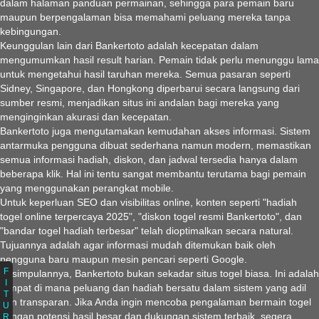
dalam halaman panduan permainan, sehingga para pemain baru
maupun berpengalaman bisa memahami peluang mereka tanpa
kebingungan.
Keunggulan lain dari Bankertoto adalah kecepatan dalam
mengumumkan hasil result harian. Pemain tidak perlu menunggu lama
untuk mengetahui hasil taruhan mereka. Semua pasaran seperti
Sidney, Singapore, dan Hongkong diperbarui secara langsung dari
sumber resmi, menjadikan situs ini andalan bagi mereka yang
menginginkan akurasi dan kecepatan.
Bankertoto juga mengutamakan kemudahan akses informasi. Sistem
antarmuka pengguna dibuat sederhana namun modern, memastikan
semua informasi hadiah, diskon, dan jadwal tersedia hanya dalam
beberapa klik. Hal ini tentu sangat membantu terutama bagi pemain
yang menggunakan perangkat mobile.
Untuk keperluan SEO dan visibilitas online, konten seperti "hadiah
togel online terpercaya 2025", "diskon togel resmi Bankertoto", dan
"bandar togel hadiah terbesar" telah dioptimalkan secara natural.
Tujuannya adalah agar informasi mudah ditemukan baik oleh
pengguna baru maupun mesin pencari seperti Google.
F
Kesimpulannya, Bankertoto bukan sekadar situs togel biasa. Ini adalah
I
tempat di mana peluang dan hadiah bersatu dalam sistem yang adil
T
dan transparan. Jika Anda ingin mencoba pengalaman bermain togel
U
dengan potensi hasil besar dan dukungan sistem terbaik, segera
R